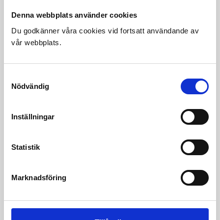
Denna webbplats använder cookies
Du godkänner våra cookies vid fortsatt användande av
vår webbplats.
Parad
Parad är vår mest stolta karmstol i tätväxt trä. Med en
klassisk design förmedlar fåtöljen hantverksskicklighet
Samtyckesval
och kvalitet.
Nödvändig
INNEHÅLL
Välj komfortalternativ
Inställningar
Sitsplymå: Kärna av latex 65 kg, polyeter 39 kg,
polyesterfiber 300 gr
Ryggplymå: Kallskum 23 kg, svep av 200 gr
Statistik
polyesterfiber, vändbar.
Stomme: Massiv Bok/EK
Sits stomme: Massiv träram, gummiband, matlassé.
Marknadsföring
Mått
A= Höjd: 85cm B= Djup: 85cm C= Bredd: 67cm D=
Sitshöjd: 45cm