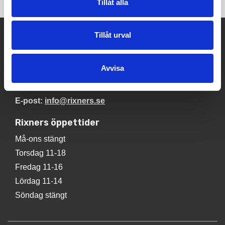
Tillåt alla
Rixners Möbler
Tillåt urval
Mariestadsvägen 28
543 30 Tibro
Avvisa
Tel:
0504-130 60
E-post:
info@rixners.se
Rixners öppettider
Må-ons stängt
Torsdag 11-18
Fredag 11-16
Lördag 11-14
Söndag stängt