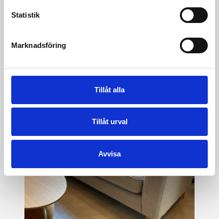
Välkommen till vår 2000 kvm stora
Statistik
Möbeloutlet
Marknadsföring
Tillåt alla
Tillåt urval
Avvisa