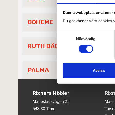
Denna webbplats använder 
BOHEME
Du godkänner våra cookies v
Samtyckesval
Nödvändig
RUTH BÄDDSOFFA
PALMA
Avvisa
Rixners Möbler
Rixn
Mariestadsvägen 28
Må-on
543 30 Tibro
Torsd