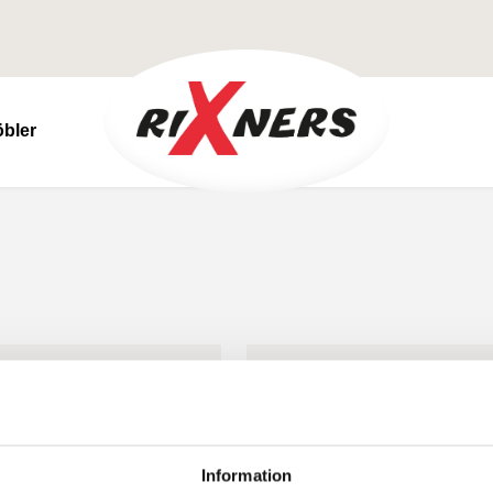
bler
SOFFY
Information
FIRENZE