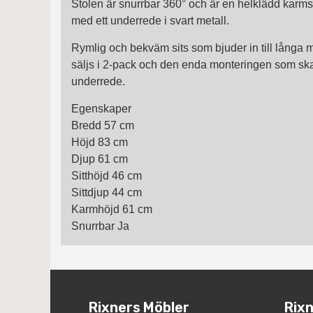
Stolen är snurrbar 360° och är en helklädd karmsto
med ett underrede i svart metall.
Rymlig och bekväm sits som bjuder in till långa m
säljs i 2-pack och den enda monteringen som ska 
underrede.
Egenskaper
Bredd 57 cm
Höjd 83 cm
Djup 61 cm
Sitthöjd 46 cm
Sittdjup 44 cm
Karmhöjd 61 cm
Snurrbar Ja
Rixners Möbler
Rixn