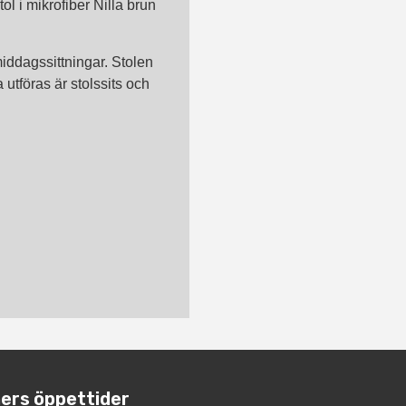
l i mikrofiber Nilla brun
iddagssittningar. Stolen
utföras är stolssits och
ers öppettider